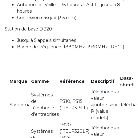
Autonomie : Veille = 75 heures – Actif = jusqu’à 8
heures
Connexion casque (3.5 mm)
Station de base DB20 :
Jusqu’à 5 appels simultanés
Bande de fréquence: 1880MHz–1930MHz (DECT)
Data-
Marque
Gamme
Référence
Descriptif
sheet
Téléphones à
Systèmes
valeur
de
P310, P315
Sangoma
ajoutée série
Télécha
téléphonie
(1TELP315LF)
P (value
d’entreprises
models)
P320
Téléphones à
Systèmes
(1TELP320LF),
valeur
de
P325