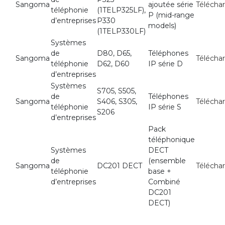
Sangoma
ajoutée série
Télécha
téléphonie
(1TELP325LF),
P (mid-range
d’entreprises
P330
models)
(1TELP330LF)
Systèmes
de
D80, D65,
Téléphones
Sangoma
Télécha
téléphonie
D62, D60
IP série D
d’entreprises
Systèmes
S705, S505,
de
Téléphones
Sangoma
S406, S305,
Télécha
téléphonie
IP série S
S206
d’entreprises
Pack
téléphonique
Systèmes
DECT
de
(ensemble
Sangoma
DC201 DECT
Télécha
téléphonie
base +
d’entreprises
Combiné
DC201
DECT)