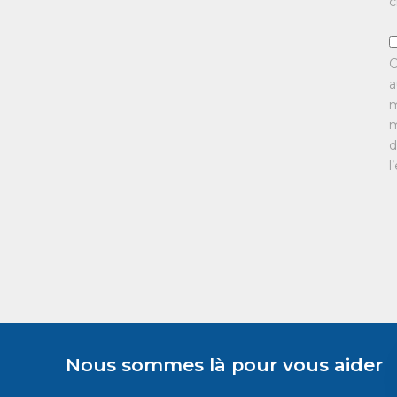
c
C
a
m
m
d
l
Nous sommes là pour vous aider