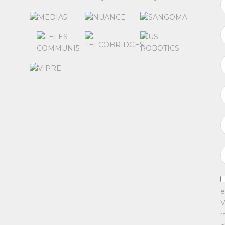
e
V
m