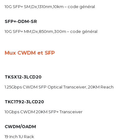
10G SFP+ SM,Dx,1310nm,10km – code général
SFP+-DDM-SR
10G SFP+ MM,Dx,850nm,300m – code général
Mux CWDM et SFP
TKSX12-3LCD20
1.25Gbps CWDM SFP Optical Transceiver, 20KM Reach
TKC1792-3LCD20
10Gbps CWDM 20KM SFP+ Transceiver
CWDM/OADM
19 Inch 1U Rack