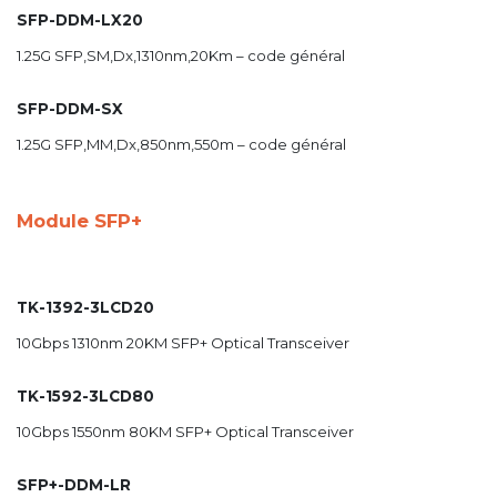
SFP-DDM-LX20
1.25G SFP,SM,Dx,1310nm,20Km – code général
SFP-DDM-SX
1.25G SFP,MM,Dx,850nm,550m – code général
Module SFP+
TK-1392-3LCD20
10Gbps 1310nm 20KM SFP+ Optical Transceiver
TK-1592-3LCD80
10Gbps 1550nm 80KM SFP+ Optical Transceiver
SFP+-DDM-LR