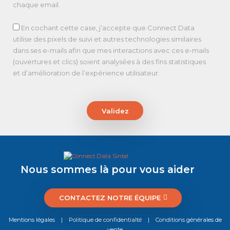
chaque email.
En cochant cette case, j’accepte que Connect Data
utilise des pixels de suivi et autres technologies similaires
dans ses e-mails afin que mes interactions avec ces e-mails
(ouvertures et clics) soient analysées à des fins statistiques
et d’amélioration de l’expérience utilisateur.
Validez
Nous sommes là pour vous aider
CONTACTEZ NOTRE ÉQUIPE
Mentions légales
|
Politique de confidentialté
|
Conditions générales de
vente