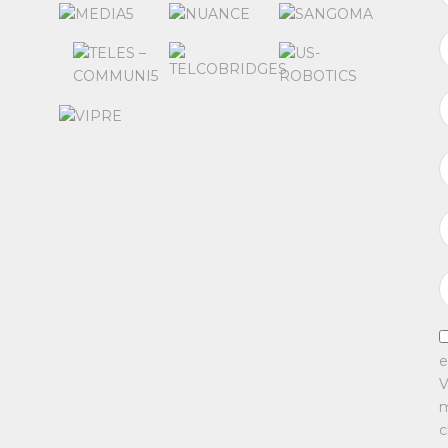
e
V
m
c