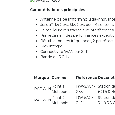
Caractéristiques principales
Antenne de beamforming ultra-innovante
Jusqu’à 1,5 Gb/s, 61,5 Gb/s pour 4 secteurs,
La meilleure résistance aux interférences 
PrimeCarrier : des performances exceptio
Réutilisation des fréquences, 2 par réseau
GPS intégré,
Connectivité WAN sur SFP,
Bande de 5 GHz.
Marque
Gamme
Référence
Descript
Point à
RW-5AG4-
Station 
RADWIN
Multipoint
2854
(CIR) & B
Point à
RW-5AG5-
Station 
RADWIN
Multipoint
2L54
5.4 à 5.8