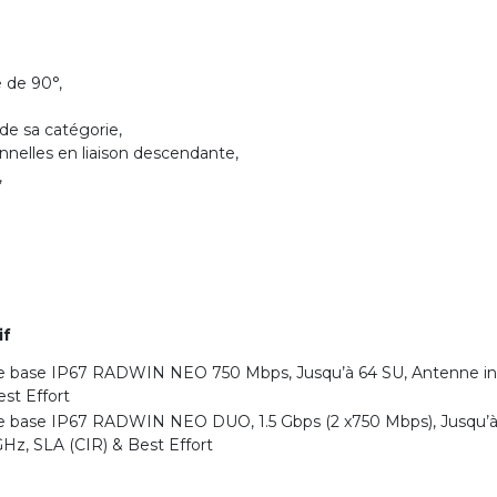
 de 90°,
de sa catégorie,
nnelles en liaison descendante,
,
if
de base IP67 RADWIN NEO 750 Mbps, Jusqu’à 64 SU, Antenne int
est Effort
de base IP67 RADWIN NEO DUO, 1.5 Gbps (2 x750 Mbps), Jusqu’à
 GHz, SLA (CIR) & Best Effort