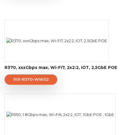
R370, xxxGbps max, Wi-Fi7, 2x2:2, IOT, 2,5GbE POE
901-R370-WW02