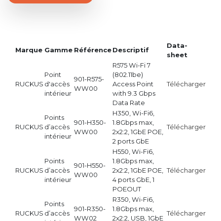
Data-
Marque
Gamme
Référence
Descriptif
sheet
R575 Wi-Fi 7
Point
(802.11be)
901-R575-
RUCKUS
d'accès
Access Point
Télécharger
WW00
intérieur
with 9.3 Gbps
Data Rate
H350, Wi-Fi6,
Points
901-H350-
1.8Gbps max,
RUCKUS
d’accès
Télécharger
WW00
2x2:2, 1GbE POE,
intérieur
2 ports GbE
H550, Wi-Fi6,
Points
1.8Gbps max,
901-H550-
RUCKUS
d’accès
2x2:2, 1GbE POE,
Télécharger
WW00
intérieur
4 ports GbE, 1
POEOUT
R350, Wi-Fi6,
Points
901-R350-
1.8Gbps max,
RUCKUS
d’accès
Télécharger
WW02
2x2:2, USB, 1GbE