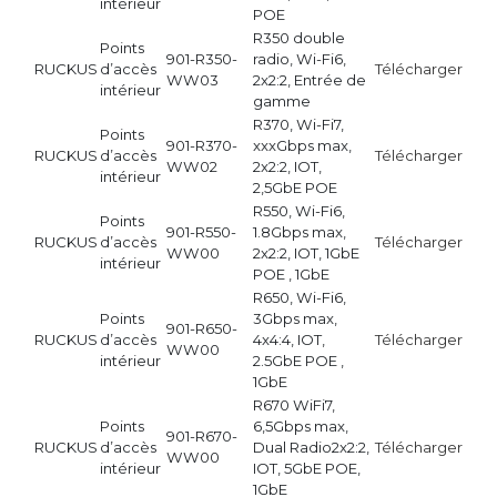
intérieur
POE
R350 double
Points
901-R350-
radio, Wi-Fi6,
RUCKUS
d’accès
Télécharger
WW03
2x2:2, Entrée de
intérieur
gamme
R370, Wi-Fi7,
Points
901-R370-
xxxGbps max,
RUCKUS
d’accès
Télécharger
WW02
2x2:2, IOT,
intérieur
2,5GbE POE
R550, Wi-Fi6,
Points
901-R550-
1.8Gbps max,
RUCKUS
d’accès
Télécharger
WW00
2x2:2, IOT, 1GbE
intérieur
POE , 1GbE
R650, Wi-Fi6,
Points
3Gbps max,
901-R650-
RUCKUS
d’accès
4x4:4, IOT,
Télécharger
WW00
intérieur
2.5GbE POE ,
1GbE
R670 WiFi7,
Points
6,5Gbps max,
901-R670-
RUCKUS
d’accès
Dual Radio2x2:2,
Télécharger
WW00
intérieur
IOT, 5GbE POE,
1GbE