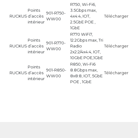
R750, Wi-Fi6,
Points
3.5Gbps max,
901-R750-
RUCKUS
d’accès
4x4:4, IOT,
Télécharger
WW00
intérieur
2.5GbE POE ,
1GbE
R770 WiFi7,
Points
12.2Gbps max, Tri
901-R770-
RUCKUS
d’accès
Radio
Télécharger
WW00
intérieur
2x2:2/4x4:4, IOT,
10GbE POE,1GbE
R850, Wi-Fi6
Points
901-R850-
8.8Gbps max,
RUCKUS
d’accès
Télécharger
WW00
8x8:8, IOT, 5GbE
intérieur
POE , 1GbE