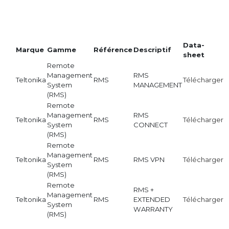
Data-
Marque
Gamme
Référence
Descriptif
sheet
Remote
Management
RMS
Teltonika
RMS
Télécharger
System
MANAGEMENT
(RMS)
Remote
Management
RMS
Teltonika
RMS
Télécharger
System
CONNECT
(RMS)
Remote
Management
Teltonika
RMS
RMS VPN
Télécharger
System
(RMS)
Remote
RMS +
Management
Teltonika
RMS
EXTENDED
Télécharger
System
WARRANTY
(RMS)