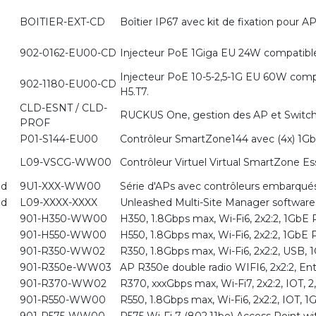
BOITIER-EXT-CD
Boîtier IP67 avec kit de fixation pour 
902-0162-EU00-CD
Injecteur PoE 1Giga EU 24W compatibl
Injecteur PoE 10-5-2,5-1G EU 60W comp
902-1180-EU00-CD
H5.T7.
CLD-ESNT / CLD-
RUCKUS One, gestion des AP et Switch
PROF
P01-S144-EU00
Contrôleur SmartZone144 avec (4x) 1Gb
L09-VSCG-WW00
Contrôleur Virtuel Virtual SmartZone Es
ed
9U1-XXX-WW00
Série d'APs avec contrôleurs embarqué
ed
L09-XXXX-XXXX
Unleashed Multi-Site Manager software
901-H350-WW00
H350, 1.8Gbps max, Wi-Fi6, 2x2:2, 1GbE
901-H550-WW00
H550, 1.8Gbps max, Wi-Fi6, 2x2:2, 1GbE
901-R350-WW02
R350, 1.8Gbps max, Wi-Fi6, 2x2:2, USB,
901-R350e-WW03
AP R350e double radio WIFI6, 2x2:2, 
901-R370-WW02
R370, xxxGbps max, Wi-Fi7, 2x2:2, IOT,
901-R550-WW00
R550, 1.8Gbps max, Wi-Fi6, 2x2:2, IOT, 