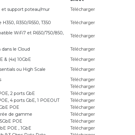
AP et support poteau/mur
Télécharger
e H350, R350/R550, T350
Télécharger
atible WiFi7 et R650/750/850,
Télécharger
 dans le Cloud
Télécharger
E & (4x) 10GbE
Télécharger
sentials ou High Scale
Télécharger
s
Télécharger
Télécharger
 POE, 2 ports GbE
Télécharger
 POE, 4 ports GbE, 1 POEOUT
Télécharger
 1GbE POE
Télécharger
Entrée de gamme
Télécharger
 2,5GbE POE
Télécharger
1GbE POE , 1GbE
Télécharger