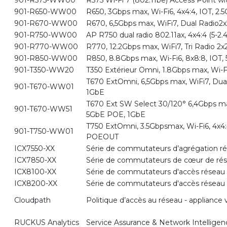
901-R575-WW00
R575 Wi-Fi 7 (802.11be) Access Point w
901-R650-WW00
R650, 3Gbps max, Wi-Fi6, 4x4:4, IOT, 2
901-R670-WW00
R670, 6,5Gbps max, WiFi7, Dual Radio2x
901-R750-WW00
AP R750 dual radio 802.11ax, 4x4:4 (5-
901-R770-WW00
R770, 12.2Gbps max, WiFi7, Tri Radio 2
901-R850-WW00
R850, 8.8Gbps max, Wi-Fi6, 8x8:8, IOT
901-T350-WW20
T350 Extérieur Omni, 1.8Gbps max, Wi-F
T670 ExtOmni, 6,5Gbps max, WiFi7, Dual
901-T670-WW01
1GbE
T670 Ext SW Select 30/120° 6,4Gbps max
901-T670-WW51
5GbE POE, 1GbE
T750 ExtOmni, 3.5Gbpsmax, Wi-Fi6, 4x4:
901-T750-WW01
POEOUT
ICX7550-XX
Série de commutateurs d’agrégation r
ICX7850-XX
Série de commutateurs de cœur de ré
ICX8100-XX
Série de commutateurs d'accès réseau
ICX8200-XX
Série de commutateurs d'accès réseau
Cloudpath
Politique d’accès au réseau - appliance v
RUCKUS Analytics
Service Assurance & Network Intelligen