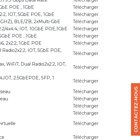
ith 9.3 Gbps Data Rate
Télécharger
.5GbE POE , 1GbE
Télécharger
2:2, IOT, 5GbE POE, 1GbE
Télécharger
2.4GHZ), BLE/ZB, 2xMulti-GbE
Télécharger
x2:2/4x4:4, IOT, 10GbE POE,1GbE
Télécharger
, 5GbE POE , 1GbE
Télécharger
i6, 2x2:2, 1GbE POE
Télécharger
 Radio2x2:2, IOT, 5GbE POE,
Télécharger
, WiFi7, Dual Radio2x2:2, IOT,
Télécharger
4,IOT, 2.5GbEPOE, SFP, 1
Télécharger
CONTACTEZ-NOUS
éseau
Télécharger
seau
Télécharger
Télécharger
Télécharger
irtuelle
Télécharger
ce
Télécharger